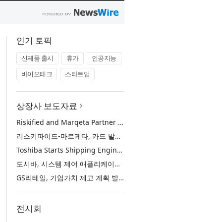
인기 토픽
신제품 출시
휴가
인공지능
바이오테크
스타트업
상장사 보도자료
Riskified and Marqeta Partner to Sharpen Card Issuer Authorization Decisions and Help Reduce False Declines
리스키파이드-마르케타, 카드 발급사의 승인 판단 정교화 및 오거절 감소 위해 협력
Toshiba Starts Shipping Engineering Samples of TXZ+™ Family Entry‑Class M4V Group, Standard Microcontrollers with Arm® Cortex®‑M4 Core for System Control Applications
도시바, 시스템 제어 애플리케이션용 ‘암 코어텍스-M4’ 코어 탑재 표준 마이크로컨트롤러 TXZ+ 패밀리 엔트리 클래스 ‘M4V 그룹’ 엔지니어링 샘플 출하 개시
GS리테일, 기업가치 제고 계획 발표… 중장기 성장 기반 강화와 주주가치 제고
전시회