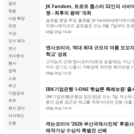
공모
JK Fandom, 트로트 톱스타 32인의 서바
채용
쟁 - 최후의 왕좌’ 개최
사업 확장
글로벌 팬덤 투표 플랫폼 ‘JK Fandom(제이케이
커뮤니케이션즈 글로벌은 오는 8월 7일부터 트로
의견
여하는 토너먼트 투표 ‘트롯 전쟁 - 최후의 왕좌(TRO
08월 06일 16:40
수상
LAST THRONE)’를 개최한다고 밝혔다. 이번 캠페
인수 매각
멘사코리아, 역대 최대 규모의 여름 모꼬지 ‘
전시
학교’ 성료
조사분석
고지능자 단체 멘사코리아(회장 송필재)는 지난 7
행사
까지 경기도 시흥시 거북섬에 위치한 웨이브엠 
정책
‘2026 멘사 여름 마법학교’를 성공적으로 개최했
08월 06일 16:25
름 모꼬지에는 130여 명의 회원과 가족이 참여해 
소송
부고
IBK기업은행 ‘i-ONE 햇살론 특례보증’ 출
기업공개
IBK기업은행(은행장 장민영)은 오는 7일 저소득
주주
층의 금융 접근성 제고를 위해 비대면 전용 대출 상
특례보증’을 출시한다고 6일 밝혔다. 이번 상품은
회사 공지
08월 06일 16:14
면 전용 상품 ‘IBK햇살론 특례보증’에 이은 비대면 
지식재산
인증
캐논코리아 ‘2026 부산국제사진제’ 후원사
래작가상 수상자 특별전 선봬