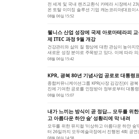
전 세계 및 국내 렌즈교환식 카메라 시장에서 23
온 토탈 이미징 솔루션 기업 캐논코리아(대표이사 박정
가 오는 8월 18일(화)까지 열리는 ‘2026 부산
08월 06일 15:52
참여해 ‘캐논 미래작가전 Humanity: Endless Narrat
웰니스 산업 성장에 국제 아로마테라피 교
제 ITEC 과정 9월 개강
건강관리와 삶의 질 향상에 대한 관심이 높아지
새로운 성장 분야로 주목받고 있다. 이에 따라 의
등 다양한 현장에서 활용할 수 있는 전문 교육에 
08월 06일 15:42
지고 있으며, 아로마테라피를 체계적으로 배우려는 
KPR, 광복 80년 기념사업 공로로 대통령
종합커뮤니케이션그룹 KPR(사장 김강진)이 광복 
진에 기여한 공로를 인정받아 정부로부터 대통령
정부는 광복 80년 기념사업 추진에 기여한 개인 
08월 06일 15:07
‘광복 80년 기념사업 유공자’로 선정했다. KPR은 
내가 느끼는 방식이 곧 정답… 모두를 위한
고 아름다운 하얀 숲’ 성황리에 막 내려
모두를 위한 뮤지컬 ‘이상하고 아름다운 하얀 숲’이
터 26일까지 모두예술극장에서 진행된 4회 공연을
객과 함께 마쳤다. 한국문화예술위원회 2026 
08월 06일 14:58