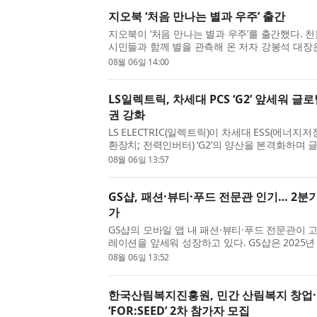
지오북 ‘처음 만나는 별과 우주’ 출간
지오북이 ‘처음 만나는 별과 우주’를 출간했다. 
시민들과 함께 별을 관측해 온 저자 강봉석 대장
실 하나를 깨달았다. 많은 사람이 천체망원경으로
08월 06일 14:00
기대만큼 감동하지 못하거나 때로는 실망감마저 내
LS일렉트릭, 차세대 PCS ‘G2’ 앞세워 글로
권 강화
LS ELECTRIC(일렉트릭)이 차세대 ESS(에너지저
환장치; 전력인버터) ‘G2’의 양산을 본격화하며 
속도를 낸다. LS일렉트릭은 지난 5일 충남 천안
08월 06일 13:57
서 구자균 회장을 비롯한 임직원 및 관계자들이 참석
GS샵, 패션·뷰티·푸드 전문관 인기… 2분기
가
GS샵의 모바일 앱 내 패션·뷰티·푸드 전문관이 
레이션을 앞세워 성장하고 있다. GS샵은 2025년 
션Now(나우)’를 열었다. 이어 11월에는 뷰티 전문관
08월 06일 13:52
품 전문관 ‘맛있는 발견’을 추가로 열며 3개 전문관
한국산림복지진흥원, 민간 산림복지 창업
‘FOR:SEED’ 2차 참가자 모집