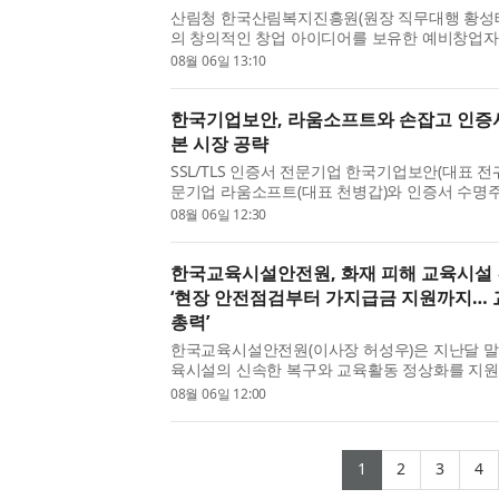
산림청 한국산림복지진흥원(원장 직무대행 황성태
의 창의적인 창업 아이디어를 보유한 예비창업자
를 지원하기 위해 ‘2026년 민간 산림복지 창업·
08월 06일 13:10
FOR:SEED(예비창업패키지)’ 2차 참가기업을 오는
집한...
한국기업보안, 라움소프트와 손잡고 인증서
본 시장 공략
SSL/TLS 인증서 전문기업 한국기업보안(대표 전귀
문기업 라움소프트(대표 천병갑)와 인증서 수명주기
화 솔루션 ‘UCLM’의 일본 시장 진출을 위한 전략
08월 06일 12:30
을 체결했다고 밝혔다. 양사는 한국기업보안의 인증
한국교육시설안전원, 화재 피해 교육시설 
‘현장 안전점검부터 가지급금 지원까지…
총력’
한국교육시설안전원(이사장 허성우)은 지난달 말
육시설의 신속한 복구와 교육활동 정상화를 지원
전점검과 복구 지원 등 종합 대응에 나섰다고 밝
08월 06일 12:00
육시설안전원 이사장은 4일 화재 피해 교육시설을 
(current)
(current)
(curr
(
1
2
3
4