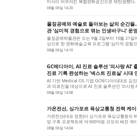
미식이 어우러진 복합문화공간으로 재탄생했다. 
상품기획(MD) 및 공간 전략을 수립한 쿠시먼
08월 06일 14:20
(Cushman & Wakefield Korea)가 컨설팅 당시
풀짚공예와 예술로 돌아보는 삶의 순간들
관 ‘심미적 경험으로 엮는 인생바구니’ 운
풀짚공예박물관은 오는 9월 2일부터 10월 21일
상으로 한 문화예술교육 프로그램 ‘심미적 경험
니’를 운영한다. 이번 프로그램은 2026 꿈다락
08월 06일 14:10
감상 프로그램의 일환으로, 풀짚공예와 예술 작품을
GC메디아이, AI 진료 솔루션 ‘의사랑 AI
진료 기록 완성하는 ‘넥스트 진료실’ 시대 
AI 기반 Medical OS 기업 GC메디아이(대표 김
과 의료진을 대상으로 AI 진료 솔루션인 ‘의사랑 
다고 6일 밝혔다. ‘의사랑 AI’는 ‘시작, 넥스트 
08월 06일 14:08
래, 국내 시장 점유율 1위 전자차트(EMR) ‘의사랑’의
가온전선, 싱가포르 육상교통청 전력 케이
가온전선(대표 정현)이 싱가포르 육상교통청의 M
망 구축 프로젝트에 약 600억원 규모의 배전 케
일 밝혔다. 가온전선은 지난해 육상교통청 벤더 등
08월 06일 14:04
보하며, 향후 MRT를 비롯한 공공 배전 프로젝트 수