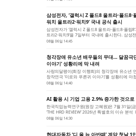
예술지원사업 선정작인 이 작품은 창작꿈터 놀이공
삼성전자, ‘갤럭시 Z 폴드8 울트라·폴드8·
워치 울트라2·워치9’ 국내 공식 출시
삼성전자가 ‘갤럭시 Z 폴드8 울트라·폴드8·플립8’
트라2·워치9’을 7일부터 국내에 출시한다. 삼성전
8 울트라·폴드8·플립8’은 지난달 28일부터 8월 
08월 06일 14:45
된 사전 판매에서 갤럭시 스마트폰 최고 기록인 144
청각장애 유소년 배우들의 무대… 달꿈극단
이야기’ 성황리에 막 내려
사랑의달팽이(회장 이행희)의 청각장애 유소년 연
창작연극 ‘미로와 푸른귀 이야기’를 성황리에 마
난 7월 31일부터 8월 2일까지 서울 중구에 위치
08월 06일 14:40
‘미로와 푸른귀 이야기’를 총 3회 공연했다. 이번 공
AI 활용 시 기업 고용 2.9% 증가한 것으로
한국직업능력연구원(원장 고혜원)은 7월 31일(금
‘THE HRD REVIEW’ 2026년 특별호의 이슈 분석 
자리를 줄이는가 - ‘기업활동조사’ 패널로 본 AI 
08월 06일 14:30
통해 AI 활용 전후 기업의 고용 변화를 분석했다. ※
현대자동차 ‘디 올 뉴 아반떼’ 계약 첫날 1