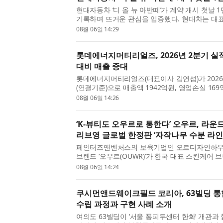
현대자동차 ‘디 올 뉴 아반떼’가 계약 개시 첫날 
기록하며 뜨거운 관심을 입증했다. 현대차는 대표
뉴 아반떼가 계약 개시 첫날 총 1만1094대의 
08월 06일 14:29
밝혔다. 이는 2020년 4월 출시된 7세대 아반떼의 계
롯데에너지머티리얼즈, 2026년 2분기 실
대비 매출 증대
롯데에너지머티리얼즈(대표이사 김연섭)가 2026
(연결기준)으로 매출액 1942억원, 영업손실 169
분기는 전분기 대비 매출이 크게 상승한 점이 가장
08월 06일 14:26
부채비율은 31.5%, 차입금비율은 18%를 유지하고
‘K-뷰티도 오우르로 통한다’ 오우르, 라운
리브영 글로벌 한정판 ‘자작나무 수분 라인
페인터즈앤벤처스의 보육기업인 오르디자인하우
브랜드 ‘오우르(OUWR)’가 한국 대표 스킨케어
(Round Lab)과 협업한 올리브영 글로벌(Olive Y
08월 06일 14:24
렉션을 선보인다. 이번 협업은 한국 스킨케어와 
된...
쿠시먼앤드웨이크필드 코리아, 63빌딩 통
수립 과정과 구현 사례 소개
여의도 63빌딩이 ‘서울 퐁피두센터 한화’ 개관과 