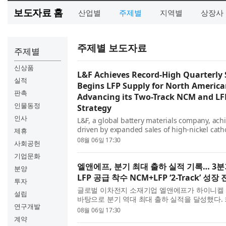
보도자료 홈
산업별
주제별
지역별
상장사
주제별 보도자료
주제별
신상품
L&F Achieves Record-High Quarterly
실적
Begins LFP Supply for North America
판촉
Advancing its Two-Track NCM and L
인물동정
Strategy
인사
L&F, a global battery materials company, ac
driven by expanded sales of high-nickel cat
제휴
annual NCM shipments to significantly surpass
08월 06일 17:30
사회공헌
its...
기업문화
엘앤에프, 분기 최대 출하 실적 기록… 3분
분양
LFP 공급 착수 NCM+LFP ‘2-Track’ 성장
투자
글로벌 이차전지 소재기업 엘앤에프가 하이니켈 
설립
바탕으로 분기 역대 최대 출하 실적을 달성했다. 
연구개발
연간 출하량이 연초 계획 대비 크게 상회할 것으로
08월 06일 17:30
기부터는 북미 ESS향 LFP 양극재 공급도 시작하며 
계약