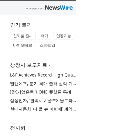
인기 토픽
신제품 출시
휴가
인공지능
바이오테크
스타트업
상장사 보도자료
L&F Achieves Record-High Quarterly Shipments, Begins LFP Supply for North American ESS in Q3 Advancing its Two-Track NCM and LFP Growth Strategy
엘앤에프, 분기 최대 출하 실적 기록… 3분기 북미 ESS향 LFP 공급 착수 NCM+LFP ‘2-Track’ 성장 전략 실현
IBK기업은행 ‘i-ONE 햇살론 특례보증’ 출시
삼성전자, ‘갤럭시 Z 폴드8 울트라·폴드8·플립8’과 ‘갤럭시 워치 울트라2·워치9’ 국내 공식 출시
현대자동차 ‘디 올 뉴 아반떼’ 계약 첫날 1만 대 돌파
전시회