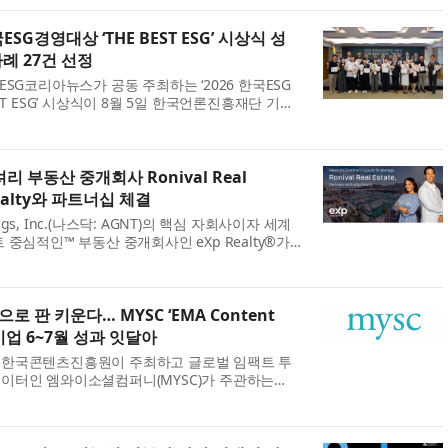
공한다고 밝혔다. 6개 주요 SNS 마케...
ESG경영대상 ‘THE BEST ESG’ 시상식 성
사례 27건 선정
ESG코리아뉴스가 공동 주최하는 ‘2026 한국ESG
ST ESG’ 시상식이 8월 5일 한국언론진흥재단 기자
다. ‘한국ESG경영대상 THE BEST ESG’는
지배구조)경영을 실천하는 기업과 공공기관, 지방공
 부동산 중개회사 Ronival Real
 Realty와 파트너십 체결
dings, Inc.(나스닥: AGNT)의 핵심 자회사이자 세계
 중심적인™ 부동산 중개회사인 eXp Realty®가
수르(Baja California Sur) 지역에서 거래
사인 Ronival Real Estate(이하 Ronival)...
으로 판 키운다… MYSC ‘EMA Content
기업 6~7월 성과 잇달아
한국콘텐츠진흥원이 주최하고 글로벌 임팩트 투
이터인 엠와이소셜컴퍼니(MYSC)가 주관하는
러레이터 연계지원 프로그램: 2026 EMA Content
업들이 올 6~7월 한층 내실 있는 비즈니스 성과를