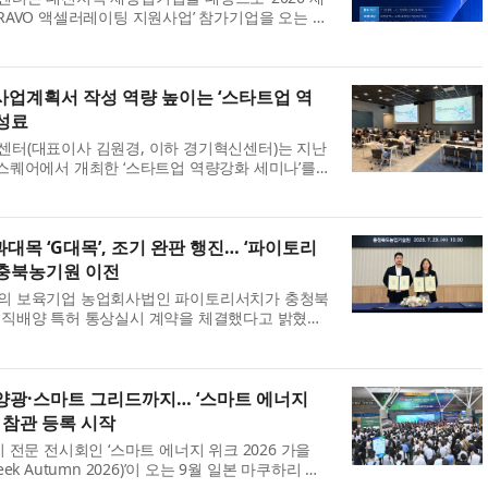
AVO 액셀러레이팅 지원사업’ 참가기업을 오는 8
한다고 밝혔다. 이번 사업은 대전지역 재창업기업
 비즈니스 모델(BM) 재설계, 전환시장 발굴 및...
사업계획서 작성 역량 높이는 ‘스타트업 역
 성료
터(대표이사 김원경, 이하 경기혁신센터)는 지난
스퀘어에서 개최한 ‘스타트업 역량강화 세미나’를
다고 밝혔다. 이번 세미나는 예비·초기 창업자의
량을 강화하고 정부지원사업 및 투자유치 ...
대목 ‘G대목’, 조기 완판 행진… ‘파이토리
 충북농기원 이전
의 보육기업 농업회사법인 파이토리서치가 충청북
직배양 특허 통상실시 계약을 체결했다고 밝혔다.
병 저항성 사과대목 기내 대량증식 배양 방법’에 대
기술이 대상이다. 과수화상병은 전염성이 ...
양광·스마트 그리드까지… ‘스마트 에너지
’ 참관 등록 시작
 전문 전시회인 ‘스마트 에너지 위크 2026 가을
 Week Autumn 2026)’이 오는 9월 일본 마쿠하리 멧