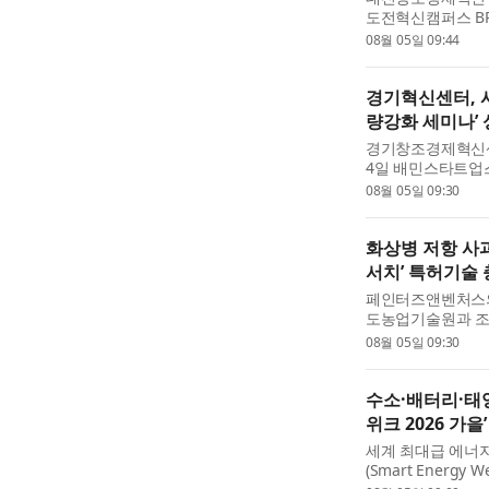
도전혁신캠퍼스 BR
월 13일까지 모집
08월 05일 09:44
을 발굴해 정밀진단,
경기혁신센터, 
량강화 세미나’
경기창조경제혁신센
4일 배민스타트업
성황리에 마무리했
08월 05일 09:30
사업계획서 작성 역
화상병 저항 사과
서치’ 특허기술
페인터즈앤벤처스
도농업기술원과 조
이번 계약은 ‘화상
08월 05일 09:30
한 조직배양 특허 
수소·배터리·태
위크 2026 가을
세계 최대급 에너지
(Smart Energy