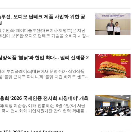
번 전시회에는 수소, 에너지저장장치(ESS), 태양광,
 등 에너지 전환 산업 전반을 아우르는 약 ...
루션, 오디오 딥테크 제품 사업화 위한 공
결
박수인)와 제이디솔루션(대표이사 제영호)은 지난
루션이 보유한 오디오 딥테크 기술을 소비자 시장
 B2C 브랜딩·마케팅·유통 공동사업 계약을 체결
 이번 공동사업은 청력케어 스피커 ‘하룬제(ha...
양식품 ‘불닭’과 협업 확대… 델리 신제품 2
카페 투썸플레이스(대표이사 문영주)가 삼양식품
품 ‘불닭 콘치즈 파니니’와 ‘불닭 치킨 바게트 샌드
 밝혔다. 삼양식품의 ‘불닭’이 전 세계 소비자에게
랜드로 인기를 끌면서 이를 다양한 조...
 ‘2026 국제인증 전시회 피칭데이’ 개최
회장 이준승, 이하 진흥회)는 8월 4일(화) 서울
 국내 전시회와 기업지원기관 간의 협력 확대를
인증 전시회 피칭데이’를 개최했다. 올해 2회를 맞는
지의 전시회 주최사 16개사(22명)와 지자...