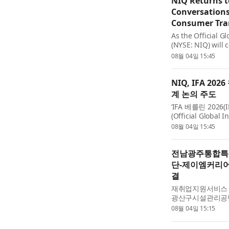
NIQ Returns t
Conversations
Consumer Tra
As the Official G
(NYSE: NIQ) will 
industry discussi
08월 04일 15:45
intelligence, and
reshaping gr...
NIQ, IFA 2
계 논의 주도
‘IFA 베를린 2026
(Official Globa
데이터, AI 기반 
08월 04일 15:45
비자 행동을 재편하
전남광주통합특
단-제이엠커리어
결
재취업지원서비스
광산구시설관리공단
대리 이옥춘)과 ‘
08월 04일 15:15
결했다고 4일 밝혔