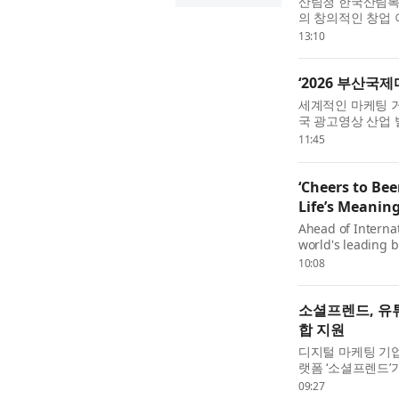
산림청 한국산림복
의 창의적인 창업
를 지원하기 위해 
13:10
FOR:SEED(예비
집한...
‘2026 부산국
세계적인 마케팅 거장
국 광고영상 산업
회장이 ‘2026 부
11:45
을 수상한다. 부산국
‘Cheers to Bee
Life’s Meanin
Ahead of Interna
world's leading b
global campaign c
10:08
culture and comm
anchored by...
소셜프렌드, 유튜
합 지원
디지털 마케팅 기업
랫폼 ‘소셜프렌드’가
레드 등 6개 주요
09:27