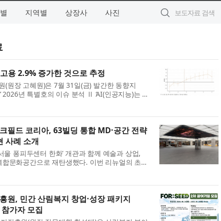
별
지역별
상장사
사진
료
 고용 2.9% 증가한 것으로 추정
원장 고혜원)은 7월 31일(금) 발간한 동향지
EW’ 2026년 특별호의 이슈 분석 Ⅱ ‘AI(인공지능)는 일
‘기업활동조사’ 패널로 본 AI 활용의 고용 효과’를
 기업의 고용 변화를 분석했다. ※ 이번 분...
필드 코리아, 63빌딩 통합 MD·공간 전략
현 사례 소개
‘서울 퐁피두센터 한화’ 개관과 함께 예술과 상업,
복합문화공간으로 재탄생했다. 이번 리뉴얼의 초기
및 공간 전략을 수립한 쿠시먼앤드웨이크필드 코리아
kefield Korea)가 컨설팅 당시의 설계 원칙과 ...
원, 민간 산림복지 창업·성장 패키지
2차 참가자 모집