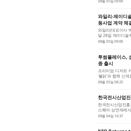
세에서 열린다. 이
08월 05일 09:00
풍력, 스마트 그리드
와일리-제이디솔
동사업 계약 체
와일리(대표이사 
달 28일 제이디솔
으로 확장하기 위한
08월 05일 09:00
했다고 5일 밝혔다.
투썸플레이스, 삼
종 출시
프리미엄 디저트 
‘불닭’과 함께 신제
위치’를 출시한다고
08월 05일 08:25
사랑받는 글로벌 브
한국전시산업진흥회
한국전시산업진흥회(
스퀘어 상연재에서
위한 ‘2026 국제
08월 04일 16:37
이번 행사는 전국 각