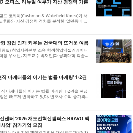
CBD 오피스, 리뉴얼 여부가 자산 경쟁력 가른
리아(Cushman & Wakefield Korea)가 서
노후화와 자산 경쟁력 격차를 분석한 ‘알던동네 다
피스 리뉴얼편을 발표했다. 이번 보고서는 쿠시먼앤
 보유한 카드 빅데이터와 소셜 빅데이터, 부...
합형 창업 인재 키우는 건국대의 뜨거운 여름
원종필) 창업지원본부 소속 학생창업액셀러레이터
’(학생회장 우채빈, 지도교수 박재민)과 공과대학 학술동
(학생회장 김용진, 지도교수 김원준), 창업지원본부
주최·주관한 ‘2026 Bootivation: P...
직 마케터들의 이기는 법률 마케팅’ 1·2권
직 마케터들의 이기는 법률 마케팅’ 1·2권을 펴냈
시장은 빠르게 변화하고 있다. 변호사 수의 증가와
도화, AI 기반 검색 환경의 확산은 로펌과 변호사
팅 전략을 요구하고 있다. 이러한 흐름 ...
터 ‘2026 재도전혁신캠퍼스 BRAVO 액
사업’ 참가기업 모집
터는 대전지역 재창업기업을 대상으로 ‘2026 재