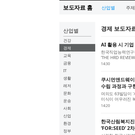
보도자료 홈
산업별
주제
경제 보도자
산업별
건강
AI 활용 시 기업
경제
한국직업능력연구원(
교육
‘THE HRD REVI
자리를 줄이는가 - 
금융
14:30
통해 AI 활용 전후
IT
생활
쿠시먼앤드웨이크
레저
수립 과정과 구
문화
여의도 63빌딩이 
미식이 어우러진 
운송
상품기획(MD) 
14:20
사회
(Cushman & Wa
산업
한국산림복지진흥
환경
‘FOR:SEED’ 
정부