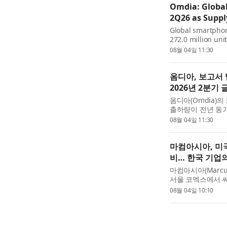
Omdia: Global
2Q26 as Suppl
Global smartphon
272.0 million uni
follows the fron
08월 04일 11:30
to the adjustment
high mem...
옴디아, 보고서 
2026년 2분기
옴디아(Omdia)
출하량이 전년 동기
2026년 1분기에
08월 04일 11:30
국면으로 전환된 데
마컴아시아, 미국
비… 한국 기업의
마컴아시아(Marcum
서울 코엑스에서 씨비
하는 ‘GoIPO 나스닥 
08월 04일 10:10
앞두고, 미국 나스