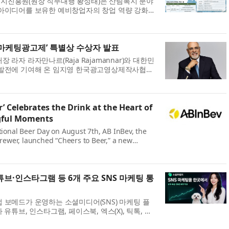
지진흥원(원장 직무대행 황성태)은 산림복지 분야
 아이디어를 보유한 예비창업자의 창업 역량 강화
‘2026년 민간 산림복지 창업·성장 패키지
창업패키지)’ 2차 참가기업을 오는 8월 25일까지 모
제마케팅광고제’ 특별상 수상자 발표
 라자 라자만나르(Raja Rajamannar)와 대한민
 발전에 기여해 온 임지영 한국광고영상제작사협회
산국제마케팅광고제(MAD STARS 2026)’에서 특별상
제마케팅광고제(이하 MAD STARS)는 매년 혁...
r’ Celebrates the Drink at the Heart of
gful Moments
tional Beer Day on August 7th, AB InBev, the
rewer, launched “Cheers to Beer,” a new
elebrating the timeless role beer plays in
unities around the world. The campaign is
브·인스타그램 등 6개 주요 SNS 마케팅 통
 보메드가 운영하는 소셜미디어(SNS) 마케팅 플
 유튜브, 인스타그램, 페이스북, 엑스(X), 틱톡, 스
 소셜미디어의 마케팅 서비스를 한곳에서 이용할 수