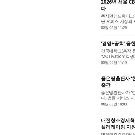
2026년 서울 
다
쿠시먼앤드웨이크필드 코
울 오피스 시장의 
른동네’ 시즌4 오
08월 05일 11:26
드웨이크필드가 독점
‘경영+공학’ 융
건국대학교(총장 
‘MOTivation
아리 ‘부트사차원’
08월 05일 11:19
(본부장 배성준)가 공동 
좋은땅출판사 ‘현
출간
좋은땅출판사가 ‘현
다. 법률 서비스 
온라인 플랫폼의 고
08월 05일 10:00
에게도 새로운 마케
대전창조경제혁신센
셀러레이팅 지원
대전창조경제혁신센