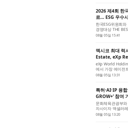
있는 통합 환경을 제
2026 제4회 한국
료… ESG 우수
한국ESG위원회와 
경영대상 THE BE
회견장 19층에서 열렸
08월 05일 15:41
ESG(환경·사회·
기업, 교...
멕시코 최대 럭셔리
Estate, eXp
eXp World Hol
에서 가장 에이전트
멕시코 바하칼리포르니아
08월 05일 13:31
건수 기준 1위 부동산 회
특허·AI·IP 융합
GROW+’ 참여 
문화체육관광부와 
자사이자 액셀러레
‘2026 콘텐츠 액셀
08월 05일 13:20
GROW+’ 참여 기
창출...