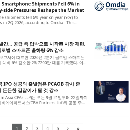
 Smartphone Shipments Fell 6% in
y-side Pressures Reshape the Market
e shipments fell 6% year on year (YoY) to
ts in 2Q 2026, according to Omdia . This
t-loaded demand seen in 1Q26 which gave way
 phase of the memory cost cycle. Persistently
발간… 공급 측 압박으로 시작된 시장 재편,
 글로벌 스마트폰 출하량 6% 감소
의 보고서에 따르면 2026년 2분기 글로벌 스마트폰
 대비 6% 감소한 2억7200만 대를 기록했다. 이는
 나타났던 선수요 효과가 메모리 비용 사이클의 조정
 따른 것이다. 지속적으로 높은 메모리 가...
 IPO 성공의 출발점은 PCAOB 감사 준
 든든한 길잡이가 될 것 강조
 Asia CPAs LLP)는 오는 9월 21일부터 22일까지
에이파트너스(CBA Partners Ltd)와 공동 주최
세미나 2026(GoIPO Nasdaq Seminar 2026)’을
닥과 뉴욕증권거래소 상장을 준비하는 한국 기업...
(current)
(current)
(current)
(current)
(current)
›
»
1
2
3
4
5