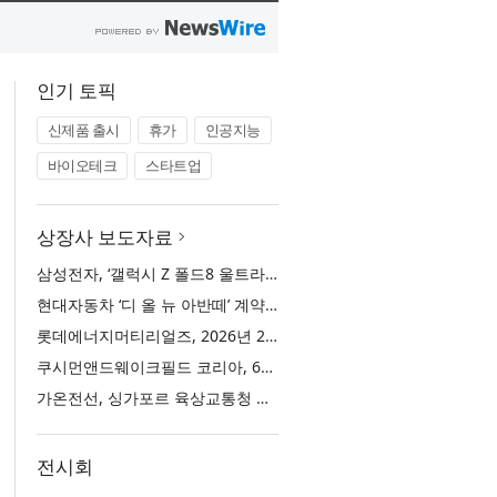
인기 토픽
신제품 출시
휴가
인공지능
바이오테크
스타트업
상장사 보도자료
삼성전자, ‘갤럭시 Z 폴드8 울트라·폴드8·플립8’과 ‘갤럭시 워치 울트라2·워치9’ 국내 공식 출시
현대자동차 ‘디 올 뉴 아반떼’ 계약 첫날 1만 대 돌파
롯데에너지머티리얼즈, 2026년 2분기 실적 발표… 전분기 대비 매출 증대
쿠시먼앤드웨이크필드 코리아, 63빌딩 통합 MD·공간 전략 수립 과정과 구현 사례 소개
가온전선, 싱가포르 육상교통청 전력 케이블 첫 공급 계약
전시회