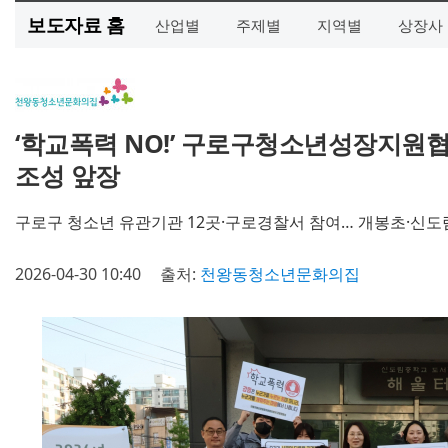
보도자료 홈
산업별
주제별
지역별
상장사
‘학교폭력 NO!’ 구로구청소년성장지원
조성 앞장
구로구 청소년 유관기관 12곳·구로경찰서 참여… 개봉초·신도
2026-04-30 10:40
출처:
천왕동청소년문화의집