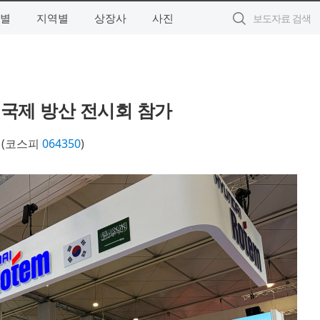
별
지역별
상장사
사진
디 국제 방산 전시회 참가
(코스피
064350
)