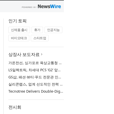
인기 토픽
신제품 출시
휴가
인공지능
바이오테크
스타트업
상장사 보도자료
가온전선, 싱가포르 육상교통청 전력 케이블 첫 공급 계약
LS일렉트릭, 차세대 PCS ‘G2’ 앞세워 글로벌 ESS 시장 주도권 강화
GS샵, 패션·뷰티·푸드 전문관 인기… 2분기 거래액 50% 증가
실리콘랩스, 업계 선도적인 전력 효율·보안·통합성을 갖춘 초저전력 블루투스 LE SoC ‘BG2B’ 공개
Tecnotree Delivers Double-Digit Profit Growth and Accelerated Deployment Momentum in H1 2026
전시회