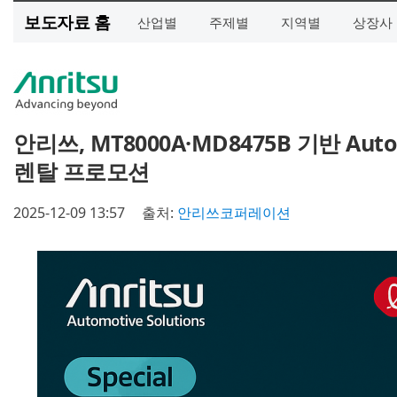
보도자료 홈
산업별
주제별
지역별
상장사
안리쓰, MT8000A·MD8475B 기반 Auto
렌탈 프로모션
2025-12-09 13:57
출처:
안리쓰코퍼레이션