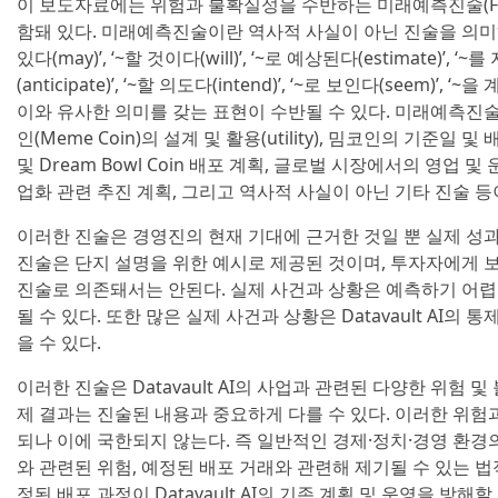
이 보도자료에는 위험과 불확실성을 수반하는 미래예측진술(Forward
함돼 있다. 미래예측진술이란 역사적 사실이 아닌 진술을 의미하며, ‘
있다(may)’, ‘~할 것이다(will)’, ‘~로 예상된다(estimate)’, ‘
(anticipate)’, ‘~할 의도다(intend)’, ‘~로 보인다(seem)’,
이와 유사한 의미를 갖는 표현이 수반될 수 있다. 미래예측진술
인(Meme Coin)의 설계 및 활용(utility), 밈코인의 기준일 및 
및 Dream Bowl Coin 배포 계획, 글로벌 시장에서의 영업 
업화 관련 추진 계획, 그리고 역사적 사실이 아닌 기타 진술 등
이러한 진술은 경영진의 현재 기대에 근거한 것일 뿐 실제 성
진술은 단지 설명을 위한 예시로 제공된 것이며, 투자자에게 보장
진술로 의존돼서는 안된다. 실제 사건과 상황은 예측하기 어렵
될 수 있다. 또한 많은 실제 사건과 상황은 Datavault AI의
을 수 있다.
이러한 진술은 Datavault AI의 사업과 관련된 다양한 위험 
제 결과는 진술된 내용과 중요하게 다를 수 있다. 이러한 위
되나 이에 국한되지 않는다. 즉 일반적인 경제·정치·경영 환경
와 관련된 위험, 예정된 배포 거래와 관련해 제기될 수 있는 법
정된 배포 과정이 Datavault AI의 기존 계획 및 운영을 방해할 가