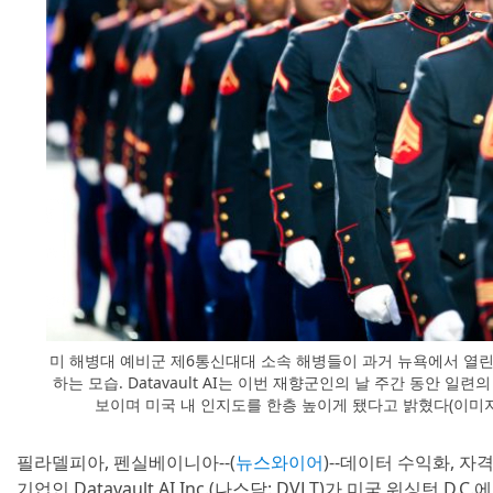
미 해병대 예비군 제6통신대대 소속 해병들이 과거 뉴욕에서 열
하는 모습. Datavault AI는 이번 재향군인의 날 주간 동안 
보이며 미국 내 인지도를 한층 높이게 됐다고 밝혔다(이미지: Wi
필라델피아, 펜실베이니아--(
뉴스와이어
)--데이터 수익화, 자
기업인 Datavault AI Inc.(나스닥: DVLT)가 미국 워싱턴 D.