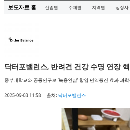
보도자료 홈
산업별
주제별
지역별
상장사
닥터포밸런스, 반려견 건강 수명 연장 핵
중부대학교와 공동연구로 ‘녹용인삼’ 항염·면역증진 효과 과학
2025-09-03 11:58
출처:
닥터포밸런스