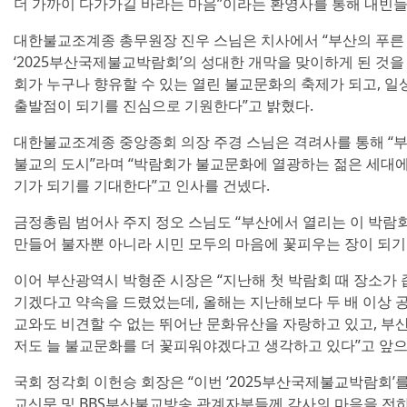
더 가까이 다가가길 바라는 마음”이라는 환영사를 통해 내빈들
대한불교조계종 총무원장 진우 스님은 치사에서 “부산의 푸른
‘2025부산국제불교박람회’의 성대한 개막을 맞이하게 된 것을
회가 누구나 향유할 수 있는 열린 불교문화의 축제가 되고, 일
출발점이 되기를 진심으로 기원한다”고 밝혔다.
대한불교조계종 중앙종회 의장 주경 스님은 격려사를 통해 “
불교의 도시”라며 “박람회가 불교문화에 열광하는 젊은 세대에
기가 되기를 기대한다”고 인사를 건넸다.
금정총림 범어사 주지 정오 스님도 “부산에서 열리는 이 박람
만들어 불자뿐 아니라 시민 모두의 마음에 꽃피우는 장이 되기
이어 부산광역시 박형준 시장은 “지난해 첫 박람회 때 장소가 
기겠다고 약속을 드렸었는데, 올해는 지난해보다 두 배 이상 공
교와도 비견할 수 없는 뛰어난 문화유산을 자랑하고 있고, 부
저도 늘 불교문화를 더 꽃피워야겠다고 생각하고 있다”고 앞
국회 정각회 이헌승 회장은 “이번 ‘2025부산국제불교박람회
교신문 및 BBS부산불교방송 관계자분들께 감사의 마음을 전하