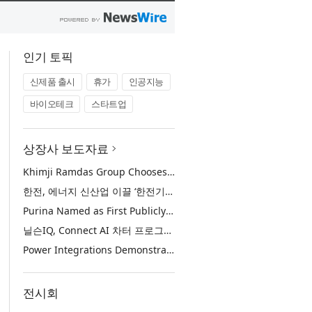
인기 토픽
신제품 출시
휴가
인공지능
바이오테크
스타트업
상장사 보도자료
Khimji Ramdas Group Chooses Rimini Street to Reduce SAP Support Costs, Protect 700+ Customizations and Reinvest Savings in Innovation
한전, 에너지 신산업 이끌 ‘한전기술지주’ 공식 출범
Purina Named as First Publicly Announced NIQ ConnectAI Charter Client
닐슨IQ, Connect AI 차터 프로그램 최초 고객사 ‘퓨리나’ 선정
Power Integrations Demonstrates World’s First 2200 V GaN Technology for Next-Era High-Voltage Power Systems
전시회